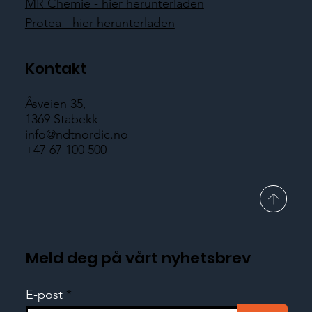
MR Chemie - hier herunterladen
Protea - hier herunterladen
Kontakt
Åsveien 35,
1369 Stabekk
info@ndtnordic.no
+47 67 100 500
Meld deg på vårt nyhetsbrev
E-post