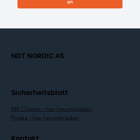
an
NDT NORDIC AS
Sicherheitsblatt
MR Chemie - hier herunterladen
Protea - hier herunterladen
Kontakt