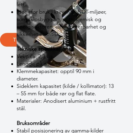
lett.
Ideell for bruk i krevende NDT-miljøer,
som skipsbygging, petrokjemisk og
energisektoren, der repeterbarhet og
sikkerhet er kritisk.
Tilbake
Tekniske spesifikasjoner
Vekt: ca. 2,3 kg.
Lengde på arm: ca. 50 cm.
Klemmekapasitet: opptil 90 mm i
diameter.
Sideklem kapasitet (kilde / kollimator): 13
– 55 mm for både rør og flat flate.
Materialer: Anodisert aluminium + rustfritt
stål.
Bruksområder
Stabil posisjonering av gamma-kilder