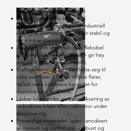
Nøkkelfunksjoner og fordeler
Spesialdesignet for kilde- og
kollimatorposisjonering ved industriell
radiografi (gammografi), og gir stabil og
repeterbar plassering.
Artikulert arm som muliggjør fleksibel
justering av kollimatorvinkler – gir høy
presisjon under posisjonering.
Kraftige klemmer som kan feste seg til
ulike overflater – fra rør til flate flater,
takket være klampens kapasitet for
diametre opp til 90 mm.
Låsbar kildeholder gir sikker fiksering av
radioaktive kilder eller collimator under
eksponering.
Prisverdige materialer: laget i anodisert
aluminium og rustfritt stål – robust og