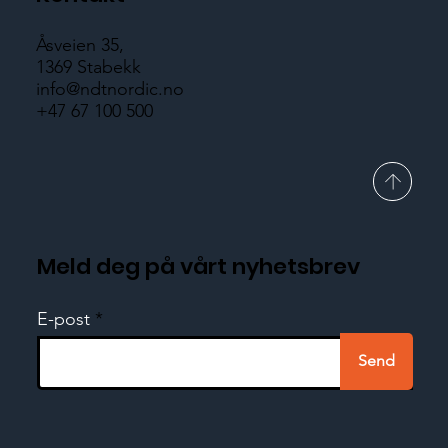
Åsveien 35,
1369 Stabekk
info@ndtnordic.no
+47 67 100 500
Meld deg på vårt nyhetsbrev
E-post
Send