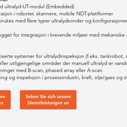
d ultralyd-UT-modul (Embedded)
asjon i roboter, skannere, mobile NDT-plattformer
brukes med flere typer ultralydsonder og konfigurasjoner
Bygget for integrasjon i krevende miljøer med mekaniske
erte systemer for ultralydinspeksjon (f.eks. tankrobot, 
eller utilgjengelige områder der manuell ultralyd er vansk
inger med B-scan, phased array eller A-scan
ing og inspeksjon i prosessindustri, kraft, olje/gass og s
ere
Sehen Sie sich unsere
an
Dienstleistungen an