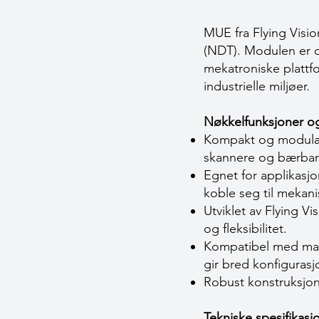
MUE fra Flying Visio
(NDT). Modulen er de
mekatroniske plattfo
industrielle miljøer.
Nøkkelfunksjoner og
Kompakt og modulær 
skannere og bærbar
Egnet for applikasjon
koble seg til mekan
Utviklet av Flying V
og fleksibilitet.
Kompatibel med man
gir bred konfigurasjo
Robust konstruksjon
Tekniske spesifikasj