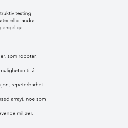
ruktiv testing
eter eller andre
gjengelige
er, som roboter,
muligheten til å
isjon, repeterbarhet
sed array), noe som
evende miljøer.