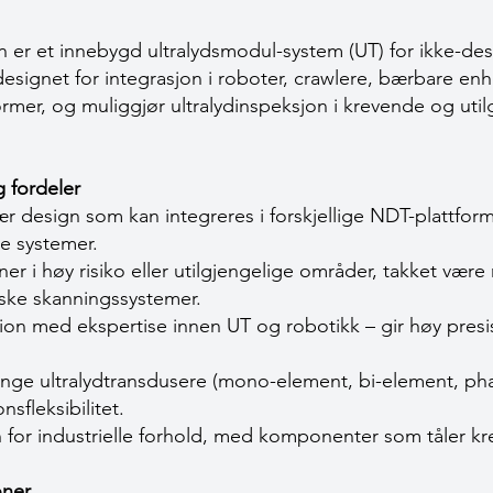
n er et innebygd ultralydsmodul-system (UT) for ikke-dest
signet for integrasjon i roboter, crawlere, bærbare enh
rmer, og muliggjør ultralydinspeksjon i krevende og util
 fordeler
design som kan integreres i forskjellige NDT-plattform
e systemer.
er i høy risiko eller utilgjengelige områder, takket være 
iske skanningssystemer.
ision med ekspertise innen UT og robotikk – gir høy pres
ge ultralydtransdusere (mono-element, bi-element, pha
nsfleksibilitet.
 for industrielle forhold, med komponenter som tåler kr
oner