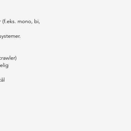
 (f.eks. mono, bi,
 systemer.
crawler)
elig
tål