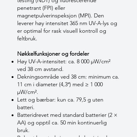
testing (NDT) og fluorescerende
penetrant (FPI) eller
magnetpulverinspeksjon (MPI). Den
leverer høy intensitet 365 nm UV-A-lys og
er optimal for rask visuell kontroll og
feltbruk.
Nøkkelfunksjoner og fordeler
Høy UV-A-intensitet: ca. 8 000 µW/cm²
ved 38 cm avstand.
Dekningsområde ved 38 cm: minimum ca.
11 cm i diameter (4,3″) med ≥ 1 000
µW/cm².
Lett og bærbar: kun ca. 79,5 g uten
batteri.
Batteridrevet med standard batterier (2 ×
AA) og opptil ca. 50 min kontinuerlig
bruk.