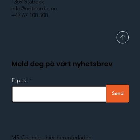
1369 Stabekk
info@ndtnordic.no
+47 67 100 500
Meld deg på vårt nyhetsbrev
E-post
Send
MR Chemie - hier herunterladen