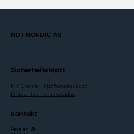
NDT NORDIC AS
Sicherheitsblatt
MR Chemie - hier herunterladen
Protea - hier herunterladen
Kontakt
Åsveien 35,