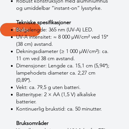
Robust konstruksjon med aluminiumhus
og umiddelbar “instant-on” lysstyrke.
Tekniske spesifikasjoner
Bølgelengde: 365 nm (UV-A) LED.
Tilbake
UV-A intensitet: ≈ 8 000 µW/cm² ved 15″
(38 cm) avstand.
Dekningsdiameter (≥ 1 000 µW/cm²): ca.
11 cm ved 38 cm avstand.
Dimensjoner: Lengde ca. 15,1 cm (5,94″);
lampehodets diameter ca. 2,27 cm
(0,89″).
Vekt: ca. 79,5 g uten batteri.
Batteritype: 2 × AA (1,5 V) alkaliske
batterier.
Kontinuerlig brukstid: ca. 50 minutter.
Bruksområder