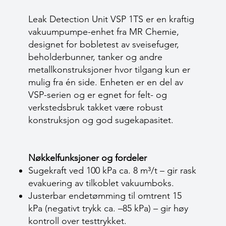
Leak Detection Unit VSP 1TS er en kraftig
vakuumpumpe-enhet fra MR Chemie,
designet for bobletest av sveise­fuger,
beholderbunner, tanker og andre
metallkonstruksjoner hvor tilgang kun er
mulig fra én side. Enheten er en del av
VSP-serien og er egnet for felt- og
verkstedsbruk takket være robust
konstruksjon og god sugekapasitet.
Nøkkelfunksjoner og fordeler
Sugekraft ved 100 kPa ca. 8 m³/t – gir rask
evakuering av tilkoblet vakuumboks.
Justerbar ende­tømming til omtrent 15
kPa (negativt trykk ca. –85 kPa) – gir høy
kontroll over testtrykket.