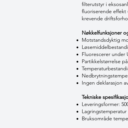
filterutstyr i eksosa
fluoriserende effekt
krevende driftsforho
Nøkkelfunksjoner og
Motstandsdyktig mot
Løsemiddelbestandi
Fluorescerer under U
Partikkelstørrelse 
Temperaturbestandig 
Nedbrytningstemper
Ingen deklarasjon av
Tekniske spesifikasj
Leveringsformer: 50
Lagringstemperatur
Bruksområde tempera