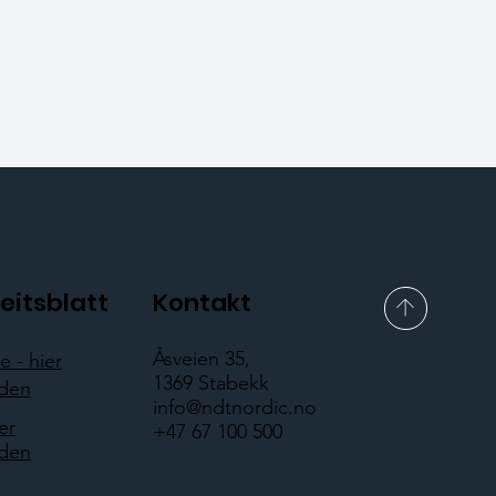
eitsblatt
Kontakt
Åsveien 35,
 - hier
1369 Stabekk
aden
info@ndtnordic.no
er
+47 67 100 500
aden