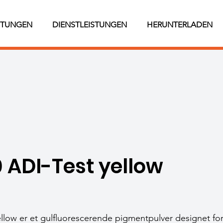
STUNGEN
DIENSTLEISTUNGEN
HERUNTERLADEN
 ADI-Test yellow
llow er et gulfluorescerende pigmentpulver designet for 