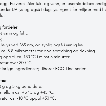
nlegg. Pulveret tåler fukt og vann, er løsemiddelbestandig
 under UV-lys og også i dagslys. Egnet for miljøer med 
ld.
 fordeler
 vann og fukt.
g.
V-lys ved 365 nm, og synlig også i vanlig lys.
på ca. 5-8 mikrometer for god spredning og dekning.
opp til ca. 180 °C i minst 5 minutter.
atur over 300 °C.
 farlige ingredienser; tilhører ECO-Line-serien.
oner
0 g og 5 kg beholdere.
 mellom ca. +5 °C og +45 °C.
tur ca. -10 °C opptil +50 °C.