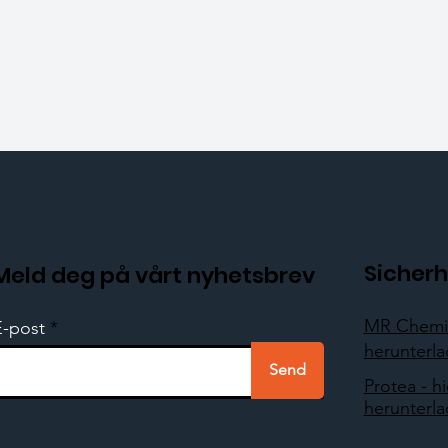
Sicherh
Meld deg på vårt nyhetsbrev
MR Chemie
E-post
herunterl
Send
Protea - hi
herunterl