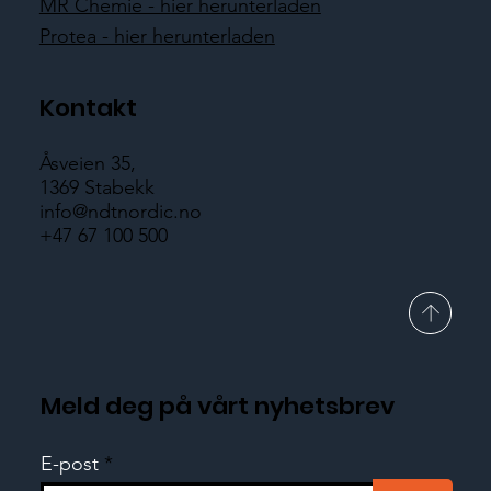
MR Chemie - hier herunterladen
Protea - hier herunterladen
Kontakt
Åsveien 35,
1369 Stabekk
info@ndtnordic.no
+47 67 100 500
Meld deg på vårt nyhetsbrev
E-post