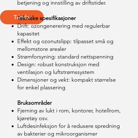
betjening og innstilling av driftstider.
Tilbake
Tekniske spesifikasjoner
Drift: ozongenerering med regulerbar
kapasitet
Effekt og ozonutslipp: tilpasset små og
mellomstore arealer
Strømforsyning: standard nettspenning
Design: robust konstruksjon med
ventilasjon og luftstrømssystem
Dimensjoner og vekt: kompakt størrelse
for enkel plassering
Bruksområder
Fjerning av lukt i rom, kontorer, hotellrom,
kjøretøy osv.
Luftdesinfeksjon for å redusere spredning
av bakterier og mikroorganismer