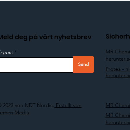
Sicherh
Meld deg på vårt nyhetsbrev
MR Chemie
E-post
herunterl
Send
Protea - hi
herunterl
© 2023 von NDT Nordic.
Erstellt von
MR Chemie
Lemen Media
MR Chemie
herunterl