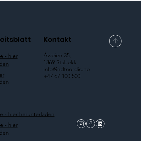
eitsblatt
Kontakt
Åsveien 35,
 - hier
1369 Stabekk
aden
info@ndtnordic.no
er
+47 67 100 500
aden
 - hier herunterladen
 - hier
aden