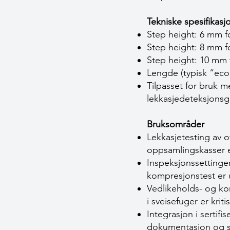
Tekniske spesifikas
Step height: 6 mm fo
Step height: 8 mm f
Step height: 10 mm 
Lengde (typisk “eco
Tilpasset for bruk 
lekkasjedeteksjonsg
Bruksområder
Lekkasjetesting av ov
oppsamlingskasser el
Inspeksjonssettinger
kompresjonstest er u
Vedlikeholds- og kon
i sveisefuger er kriti
Integrasjon i sertifi
dokumentasjon og s