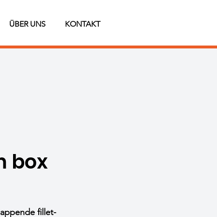
ÜBER UNS
KONTAKT
m box
appende fillet-