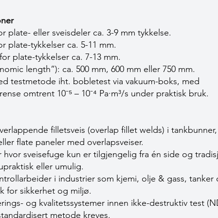
joner
r plate- eller sveisdeler ca. 3-9 mm tykkelse.
or plate-tykkelser ca. 5-11 mm.
for plate-tykkelser ca. 7-13 mm.
nomic length”): ca. 500 mm, 600 mm eller 750 mm.
med testmetode iht. bobletest via vakuum-boks, med
rense omtrent 10⁻⁵ – 10⁻⁴ Pa·m³/s under praktisk bruk.
erlappende fillet­sveis (overlap fillet welds) i tankbunner,
ler flate paneler med overlap­sveiser.
 hvor sveisefuge kun er tilgjengelig fra én side og tradis
praktisk eller umulig.
trollarbeider i industrier som kjemi, olje & gass, tanker 
sk for sikkerhet og miljø.
serings- og kvalitetssystemer innen ikke-destruktiv test (
tandardisert metode kreves.