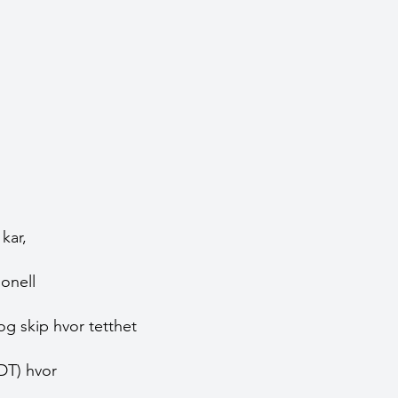
 kar,
jonell
og skip hvor tetthet
NDT) hvor