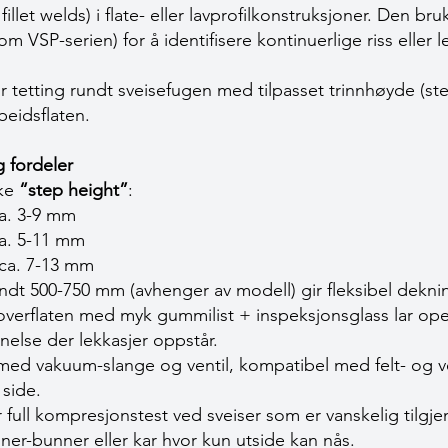
fillet welds) i flate- eller lavprofilkonstruksjoner. Den
m VSP-serien) for å identifisere kontinuerlige riss eller l
or tetting rundt sveisefugen med tilpasset trinnhøyde (st
beidsflaten.
 fordeler
ike
“step height”
:
ca. 3-9 mm
ca. 5-11 mm
 ca. 7-13 mm
ndt 500-750 mm (avhenger av modell) gir fleksibel dekni
overflaten med myk gummilist + inspeksjonsglass lar oper
else der lekkasjer oppstår.
 med vakuum-slange og ventil, kompatibel med felt- og v
 side.
full kompresjonstest ved sveiser som er vanskelig tilgj
ainer-bunner eller kar hvor kun utside kan nås.