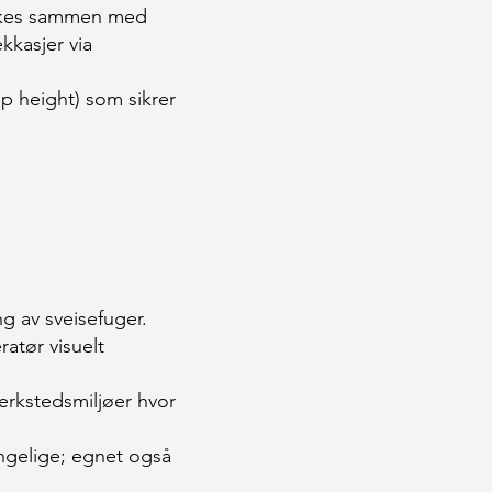
 brukes sammen med
ekkasjer via
ep height) som sikrer
ng av sveisefuger.
atør visuelt
erkstedsmiljøer hvor
engelige; egnet også