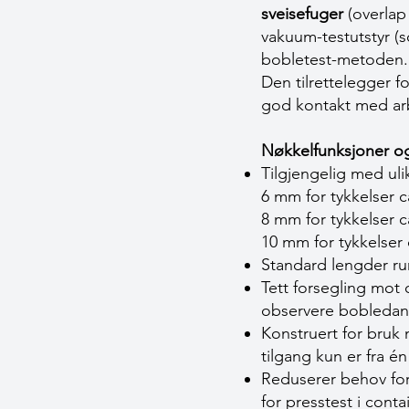
sveisefuger
(overlap 
vakuum-testutstyr (so
bobletest-metoden.
Den tilrettelegger f
god kontakt med ar
Nøkkelfunksjoner og
Tilgjengelig med ul
6 mm for tykkelser 
8 mm for tykkelser 
10 mm for tykkelser
Standard lengder ru
Tett forsegling mot 
observere bobledann
Konstruert for bruk
tilgang kun er fra én
Reduserer behov for 
for presstest i cont