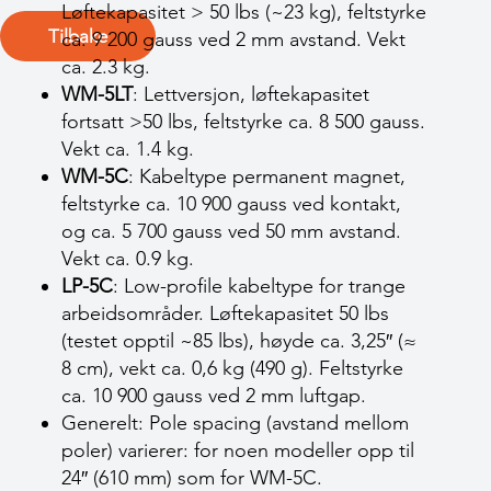
Løftekapasitet > 50 lbs (~23 kg), feltstyrke
Tilbake
ca. 9 200 gauss ved 2 mm avstand. Vekt
ca. 2.3 kg.
WM-5LT
: Lettversjon, løftekapasitet
fortsatt >50 lbs, feltstyrke ca. 8 500 gauss.
Vekt ca. 1.4 kg.
WM-5C
: Kabeltype permanent magnet,
feltstyrke ca. 10 900 gauss ved kontakt,
og ca. 5 700 gauss ved 50 mm avstand.
Vekt ca. 0.9 kg.
LP-5C
: Low-profile kabeltype for trange
arbeidsområder. Løftekapasitet 50 lbs
(testet opptil ~85 lbs), høyde ca. 3,25″ (≈
8 cm), vekt ca. 0,6 kg (490 g). Feltstyrke
ca. 10 900 gauss ved 2 mm luftgap.
Generelt: Pole spacing (avstand mellom
poler) varierer: for noen modeller opp til
24″ (610 mm) som for WM-5C.