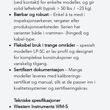
(ved kontakt) for enkelte modeller, og gir
solid løftekraft (typisk > 50 lbs / ~23 kg).
Bærbar og robust
– Enkel å ta med i
inspeksjonsørkener, rørgater eller
produksjons­verksteder. Serien har
varianter både i «ramme»- (hinged) og
kabel-type.
Fleksibel bruk i trange områder
– spesielt
modellen LP-5C er lav profil og designet
for komplekse konstruksjoner og
vanskelig tilgang.
Sertifisert dokumentasjon
– Mange
modeller leveres med kalibrerings­
sertifikat og manual, slik at de passer inn i
kvalitetssystemer og sertifiseringskrav.
Tekniske spesifikasjoner
Western Instruments WM-5
: