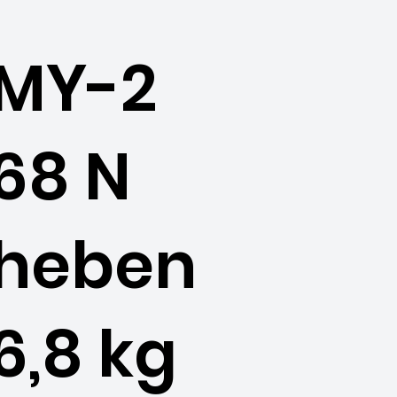
MY-2
68 N
heben
6,8 kg