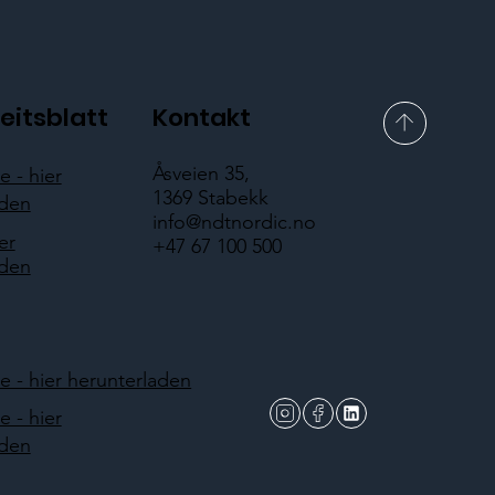
eitsblatt
Kontakt
Åsveien 35,
 - hier
1369 Stabekk
aden
info@ndtnordic.no
er
+47 67 100 500
aden
 - hier herunterladen
 - hier
aden