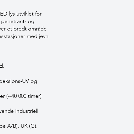
D-lys utviklet for
e penetrant- og
ver et bredt område
nsstasjoner med jevn
nd
.
speksjons-UV og
r (~40 000 timer)
vende industriell
pe A/B), UK (G),