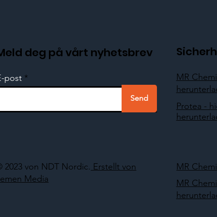
Sicherh
Meld deg på vårt nyhetsbrev
MR Chemie
E-post
herunterl
Send
Protea - hi
herunterl
© 2023 von NDT Nordic.
Erstellt von
MR Chemie
Lemen Media
MR Chemie
herunterl