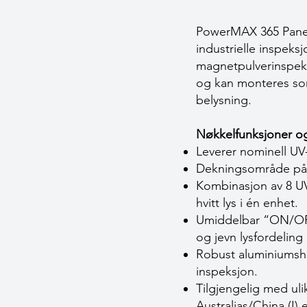
PowerMAX 365 Panel F
industrielle inspek
magnetpulverinspeks
og kan monteres som
belysning.
Nøkkelfunksjoner og
Leverer nominell UV-
Dekningsområde på
Kombinasjon av 8 U
hvitt lys i én enhet.
Umiddelbar “ON/OFF
og jevn lysfordeling
Robust aluminiumshus,
inspeksjon.
Tilgjengelig med uli
Australias/China (I) 