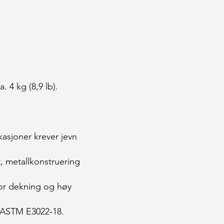
. 4 kg (8,9 lb).
kasjoner krever jevn
t, metallkonstruering
stor dekning og høy
 ASTM E3022‑18.