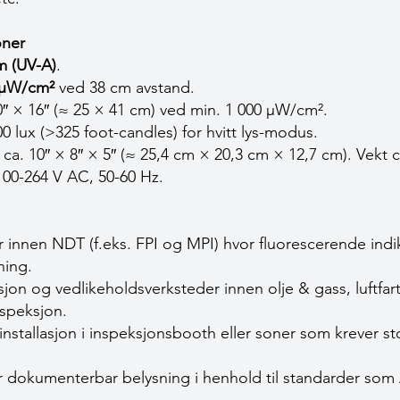
joner
m (UV-A)
.
 µW/cm²
ved 38 cm avstand.
0″ × 16″ (≈ 25 × 41 cm) ved min. 1 000 µW/cm².
500 lux (>325 foot-candles) for hvitt lys-modus.
ca. 10″ × 8″ × 5″ (≈ 25,4 cm × 20,3 cm × 12,7 cm). Vekt ca
00-264 V AC, 50-60 Hz.
 innen NDT (f.eks. FPI og MPI) hvor fluorescerende indi
ning.
jon og vedlikeholdsverksteder innen olje & gass, luftfar
speksjon.
einstallasjon i inspeksjonsbooth eller soner som krever 
 dokumenterbar belysning i henhold til standarder som