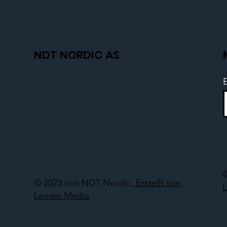
NDT NORDIC AS
© 2023 von NDT Nordic.
Erstellt von
Lemen Media