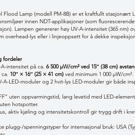
lood Lamp (modell PM-8B) er et kraftfullt stasjonært LE
sjonsmiljøer innen NDT-applikasjoner (som fluorescerend
jon). Lampen genererer høy UV-A-intensitet (365 nm) o
 overhead-lys eller i linjeoppsett for å dekke inspeksjo
 fordeler
A-intensitet på ca.
6 500 µW/cm² ved 15″ (38 cm) avsta
 ca.
10″ × 16″ (25 × 41 cm)
ved minimum 1 000 µW/cm².
V-A-LED-moduler og 2 hvit-lys LED-moduler gir både in
” uten oppvarmingstid, lang levetid med LED-elemente
 uten hotspotter.
 aktiv kjøling og intensitetskontroll gir trygg drift i kre
ke plugg-/spenningstyper for internasjonal bruk: USA (Ty
etc.