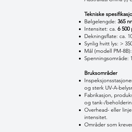
Tekniske spesifikas
Bølgelengde:
365 n
Intensitet: ca.
6 500
Dekningsflate: ca. 1
Synlig hvitt lys: > 3
Mål (modell PM-8B): 
Spenningsområde: 1
Bruksområder
Inspeksjonsstasjoner
og sterk UV-A-belys
Fabrikasjon, produks
og tank-/beholderin
Overhead- eller linj
intensitet.
Områder som krever