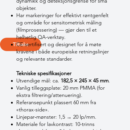
dynamikk og deteksjonsgrense for små
objekter.
Har markeringer for effektivt røntgenfelt
og område for sensito­metrisk måling
(filmprosessering) — gjør den til et
helhetlig QA-verktøy.
CE-sertifisert og designet for å møte
Tilbake
kravene i både europeiske retningslinjer
og relevante standarder.
Tekniske spesifikasjoner
Utvendige mål: ca.
182,5 × 245 × 45 mm
.
Vanlig tilleggsplate: 20 mm PMMA (for
ekstra filtrering/attenuering).
Referansepunkt plassert 60 mm fra
«thorax-side».
Linjepar‐mønster: 1,5 → 20 lp/mm.
Materiale for lavkontrast: 10-trinns