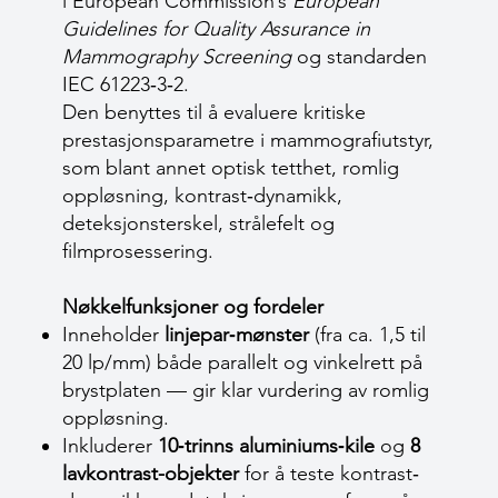
i European Commission’s
European
Guidelines for Quality Assurance in
Mammography Screening
og standarden
IEC 61223‑3‑2.
Den benyttes til å evaluere kritiske
prestasjonsparametre i mammografiutstyr,
som blant annet optisk tetthet, romlig
oppløsning, kontrast‐dynamikk,
deteksjonsterskel, strålefelt og
filmprosessering.
Nøkkelfunksjoner og fordeler
Inneholder
linjepar‐mønster
(fra ca. 1,5 til
20 lp/mm) både parallelt og vinkelrett på
brystplaten — gir klar vurdering av romlig
oppløsning.
Inkluderer
10‐trinns aluminiums‐kile
og
8
lavkontrast-objekter
for å teste kontrast‐