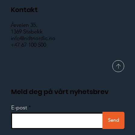
Kontakt
Åsveien 35,
1369 Stabekk
info@ndtnordic.no
+47 67 100 500
Meld deg på vårt nyhetsbrev
E-post
Send