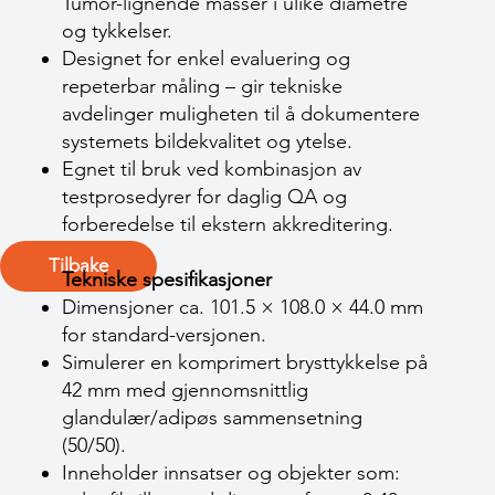
Tumor-lignende masser i ulike diametre
og tykkelser.
Designet for enkel evaluering og
repeterbar måling – gir tekniske
avdelinger muligheten til å dokumentere
systemets bildekvalitet og ytelse.
Egnet til bruk ved kombinasjon av
testprosedyrer for daglig QA og
forberedelse til ekstern akkreditering.
Tilbake
Tekniske spesifikasjoner
Dimensjoner ca. 101.5 × 108.0 × 44.0 mm
for standard-versjonen.
Simulerer en komprimert brysttykkelse på
42 mm med gjennomsnittlig
glandulær/adipøs sammensetning
(50/50).
Inneholder innsatser og objekter som: