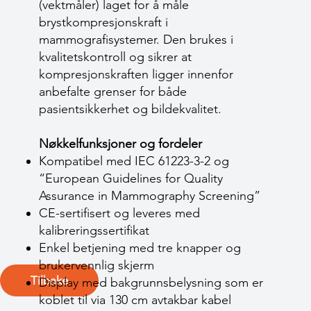
(vektmåler) laget for å måle
brystkompresjonskraft i
mammografisystemer. Den brukes i
kvalitetskontroll og sikrer at
kompresjonskraften ligger innenfor
anbefalte grenser for både
pasientsikkerhet og bilde­kvalitet.
Nøkkelfunksjoner og fordeler
Kompatibel med IEC 61223-3-2 og
“European Guidelines for Quality
Assurance in Mammography Screening”
CE-sertifisert og leveres med
kalibreringssertifikat
Enkel betjening med tre knapper og
brukervennlig skjerm
Tilbake
Display med bakgrunnsbelysning som er
koblet til via 130 cm avtakbar kabel