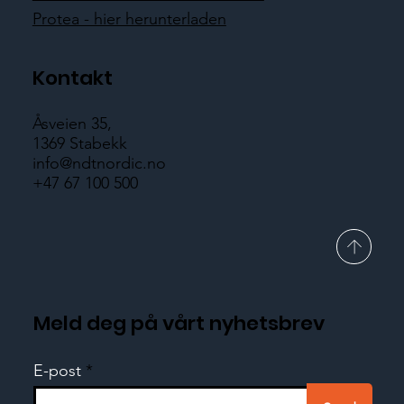
Protea - hier herunterladen
Kontakt
Åsveien 35,
1369 Stabekk
info@ndtnordic.no
+47 67 100 500
Meld deg på vårt nyhetsbrev
E-post