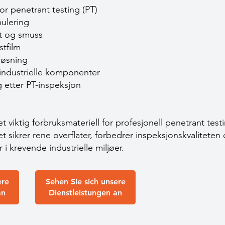
r penetrant testing (PT)
ulering
ett og smuss
stfilm
løsning
 industrielle komponenter
g etter PT-inspeksjon
et viktig forbruksmateriell for profesjonell penetrant tes
t sikrer rene overflater, forbedrer inspeksjonskvaliteten 
r i krevende industrielle miljøer.
ere
Sehen Sie sich unsere
an
Dienstleistungen an