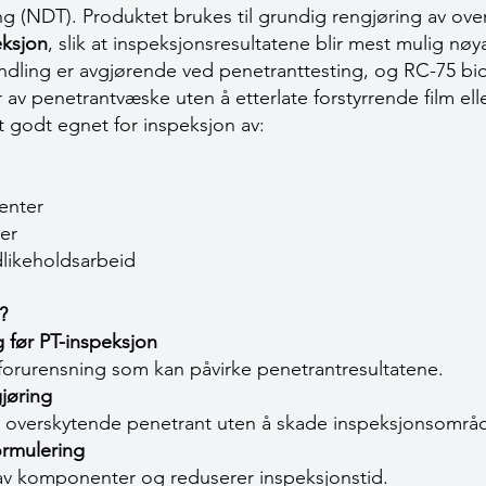
ing (NDT). Produktet brukes til grundig rengjøring av ove
eksjon
, slik at inspeksjonsresultatene blir mest mulig nøy
ndling er avgjørende ved penetranttesting, og RC-75 bidrar
r av penetrantvæske uten å etterlate forstyrrende film ell
t godt egnet for inspeksjon av:
enter
er
likeholdsarbeid
?
g før PT-inspeksjon
g forurensning som kan påvirke penetrantresultatene.
jøring
rt overskytende penetrant uten å skade inspeksjonsområ
ormulering
g av komponenter og reduserer inspeksjonstid.