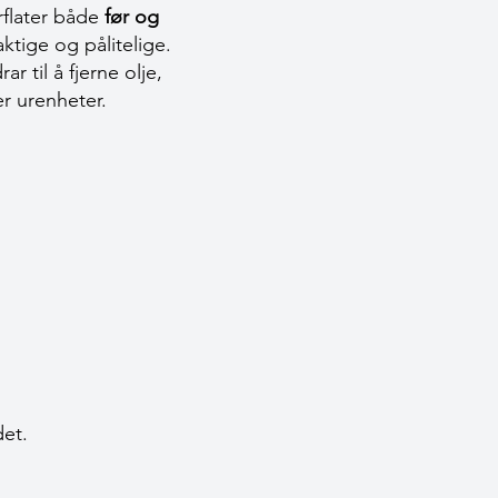
rflater både
før og
aktige og pålitelige.
 til å fjerne olje,
er urenheter.
det.