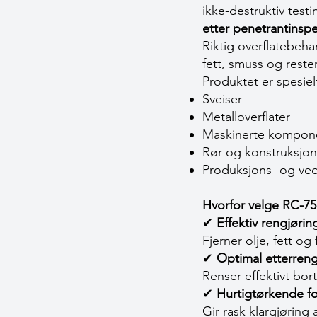
ikke-destruktiv test
etter penetrantinsp
Riktig overflatebeha
fett, smuss og reste
Produktet er spesiel
Sveiser
Metalloverflater
Maskinerte kompon
Rør og konstruksjon
Produksjons- og ved
Hvorfor velge RC-75
✔
Effektiv rengjørin
Fjerner olje, fett o
✔
Optimal etterreng
Renser effektivt bo
✔
Hurtigtørkende f
Gir rask klargjørin