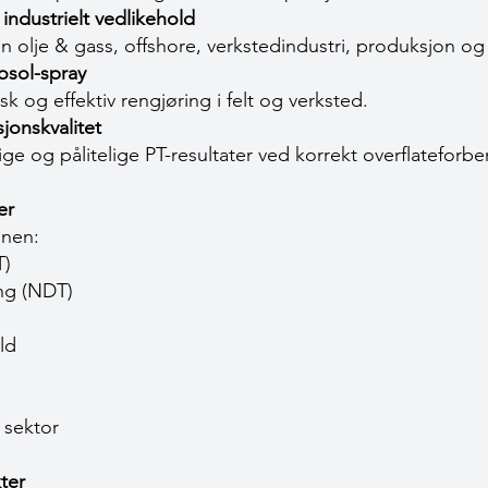
industrielt vedlikehold
en olje & gass, offshore, verkstedindustri, produksjon og 
osol-spray
sk og effektiv rengjøring i felt og verksted.
jonskvalitet
ige og pålitelige PT-resultater ved korrekt overflateforbe
er
nnen:
T)
ing (NDT)
ld
 sektor
ter