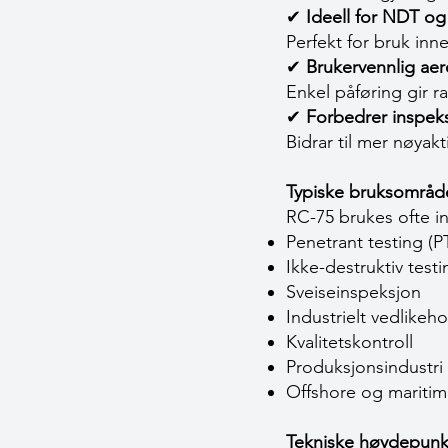
✔
Ideell for NDT og 
Perfekt for bruk inn
✔
Brukervennlig aer
Enkel påføring gir ra
✔
Forbedrer inspeks
Bidrar til mer nøyakt
Typiske bruksområd
RC-75 brukes ofte i
Penetrant testing (P
Ikke-destruktiv test
Sveiseinspeksjon
Industrielt vedlikeho
Kvalitetskontroll
Produksjonsindustri
Offshore og maritim
Tekniske høydepunk