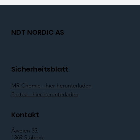
NDT NORDIC AS
Sicherheitsblatt
MR Chemie - hier herunterladen
Protea - hier herunterladen
Kontakt
Åsveien 35,
1369 Stabekk