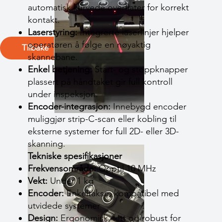
automatisk kurvede overflater for korrekt
kontakt.
Laserstyring:
Integrerte laserlinjer hjelper
operatøren å følge en nøyaktig
Tilbake
skannebane.
Enkel betjening:
Start- og stoppknapper
plassert på håndtaket gir full kontroll
under inspeksjon.
Encoder-integrasjon:
Innebygd encoder
muliggjør strip-C-scan eller kobling til
eksterne systemer for full 2D- eller 3D-
skanning.
Tekniske spesifikasjoner
Frekvensområde:
Opptil 10 MHz
Vekt:
Under 1 kg
Encoder:
Enkeltakse, kompatibel med
utvidede systemer
Design:
Ergonomisk, lett og robust for