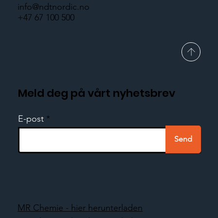
info@ndtnordic.no
+47 67 100 500
Meld deg på vårt nyhetsbrev
E-post
Send
MR Chemie - hier herunterladen