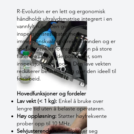
R-Evolution er en lett og ergonomisk
håndholdt ultralydsmatrise integrert i en
vannfylt rulle. Den gir
inspeksjonsresultater med
immersjonskvalitet direkte i hånden og er
spesielt utviklet for rask C-scan på store
flater og i krevende posisjoner, som
inspeksjon over hodet. Den lave vekten
reduserer belastning og gjør den ideell til
feltarbeid.
Hovedfunksjoner og fordeler
Lav vekt (< 1 kg):
Enkel å bruke over
lengre tid uten å belaste operatøren.
Høy oppløsning:
Støtter høyfrekvente
prober opp til 10 MHz.
Selvjusterende rulle:
Tilpasser seg