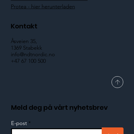
Protea - hier herunterladen
Kontakt
Åsveien 35,
1369 Stabekk
info@ndtnordic.no
+47 67 100 500
Meld deg på vårt nyhetsbrev
E-post