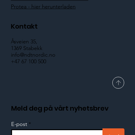
Protea - hier herunterladen
Kontakt
Åsveien 35,
1369 Stabekk
info@ndtnordic.no
+47 67 100 500
Meld deg på vårt nyhetsbrev
E-post