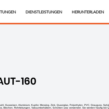
STUNGEN
DIENSTLEISTUNGEN
HERUNTERLADEN
AUT-160
tahl, Gusseisen, Aluminium, Kupfer, Messing, Zink, Quarzglas, Polyethylen, PVC, Grauguss, Sph
s, Blechen, Rohrleitungen, Vakuumbehältern, Schotten usw. verwendet. Sie werden häufig bei Qua