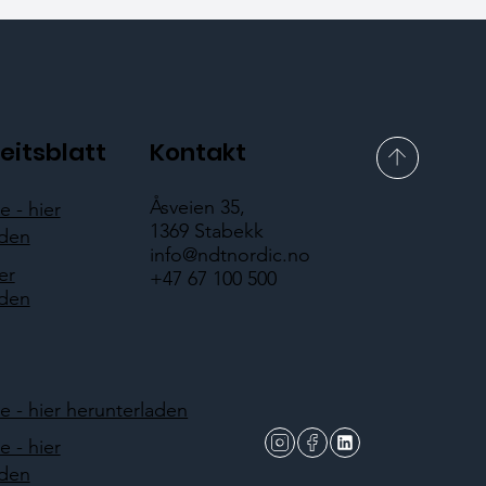
eitsblatt
Kontakt
Åsveien 35,
 - hier
1369 Stabekk
aden
info@ndtnordic.no
er
+47 67 100 500
aden
 - hier herunterladen
 - hier
aden