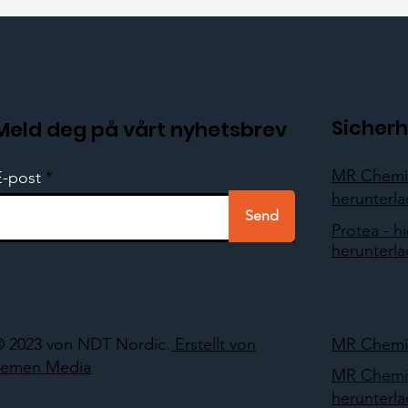
Sicherh
Meld deg på vårt nyhetsbrev
MR Chemie
E-post
herunterl
Send
Protea - hi
herunterl
© 2023 von NDT Nordic.
Erstellt von
MR Chemie
Lemen Media
MR Chemie
herunterl