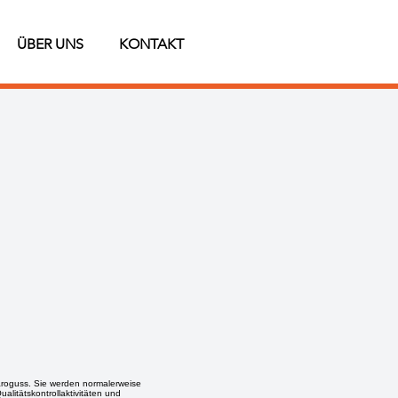
ÜBER UNS
KONTAKT
äroguss. Sie werden normalerweise
litätskontrollaktivitäten und