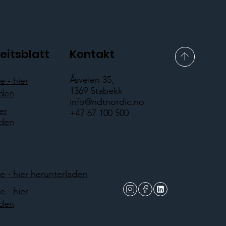
eitsblatt
Kontakt
Åsveien 35,
 - hier
1369 Stabekk
aden
info@ndtnordic.no
er
+47 67 100 500
aden
 - hier herunterladen
 - hier
aden