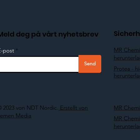
Sicherh
Meld deg på vårt nyhetsbrev
MR Chemie
E-post
herunterl
Send
Protea - hi
herunterl
© 2023 von NDT Nordic.
Erstellt von
MR Chemie
Lemen Media
MR Chemie
herunterl