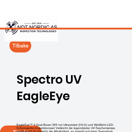
Tilbake
Spectro UV
EagleEye
EagleEye™ II Dual Beam 365 nm Ultraviolett (UV-A) und Weißlicht-LED-
Scheinwerfer-Inspektionsset Vielleicht die legendärste UV-Taschenlampe
überhaupt? Es besteht die Möglichkeit, es sowohl auf einer Spraydose