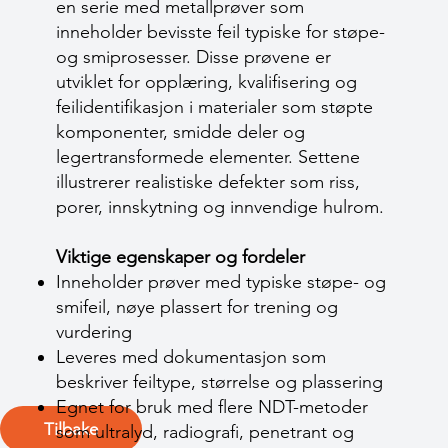
en serie med metallprøver som
inneholder bevisste feil typiske for støpe-
og smiprosesser. Disse prøvene er
utviklet for opplæring, kvalifisering og
feilidentifikasjon i materialer som støpte
komponenter, smidde deler og
legertransformede elementer. Settene
illustrerer realistiske defekter som riss,
porer, innskytning og innvendige hulrom.
Viktige egenskaper og fordeler
Inneholder prøver med typiske støpe- og
smifeil, nøye plassert for trening og
vurdering
Leveres med dokumentasjon som
beskriver feiltype, størrelse og plassering
Egnet for bruk med flere NDT-metoder
Tilbake
som ultralyd, radiografi, penetrant og