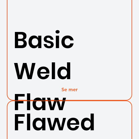
Basic
Weld
Se mer
Flaw
Flawed