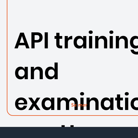
API trainin
and
examinati
Se mer
n sett