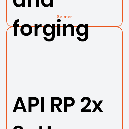
Se mer
forging
API RP 2x