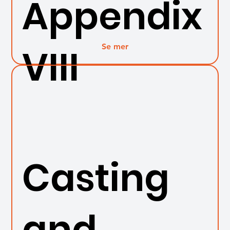
Appendix
Se mer
VIII
Casting
and