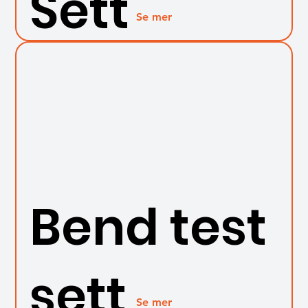
Sett
Se mer
Bend test
sett
Se mer