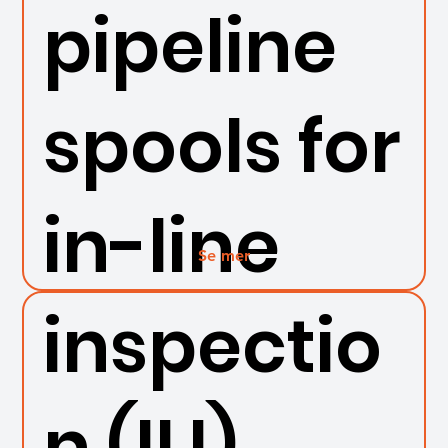
pipeline
spools for
in-line
Se mer
inspectio
n (ILI)