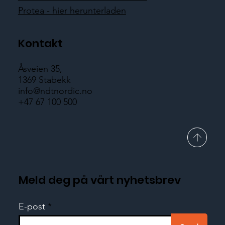
Protea - hier herunterladen
Kontakt
Åsveien 35,
1369 Stabekk
info@ndtnordic.no
+47 67 100 500
Meld deg på vårt nyhetsbrev
E-post