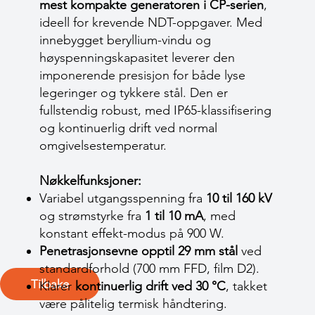
mest kompakte generatoren i CP-serien
,
ideell for krevende NDT-oppgaver. Med
innebygget beryllium-vindu og
høyspenningskapasitet leverer den
imponerende presisjon for både lyse
legeringer og tykkere stål. Den er
fullstendig robust, med IP65-klassifisering
og kontinuerlig drift ved normal
omgivelsestemperatur.
Nøkkelfunksjoner:
Variabel utgangsspenning fra
10 til 160 kV
og strømstyrke fra
1 til 10 mA
, med
konstant effekt-modus på 900 W.
Penetrasjonsevne opptil 29 mm stål
ved
standardforhold (700 mm FFD, film D2).
Tilbake
Klarer
kontinuerlig drift ved 30 °C
, takket
være pålitelig termisk håndtering.