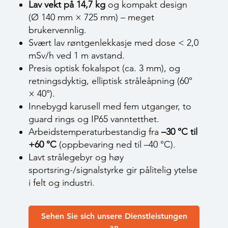
Lav vekt på 14,7 kg
og kompakt design
(Ø 140 mm × 725 mm) – meget
brukervennlig.
Svært lav røntgenlekkasje med dose < 2,0
mSv/h ved 1 m avstand.
Presis optisk fokalspot (ca. 3 mm), og
retningsdyktig, elliptisk stråleåpning (60°
× 40°).
Innebygd karusell med fem utganger, to
guard rings og IP65 vanntetthet.
Arbeidstemperaturbestandig fra
–30 °C til
+60 °C
(oppbevaring ned til –40 °C).
Lavt strålegebyr og høy
sportsring-/signalstyrke gir pålitelig ytelse
i felt og industri.
Sehen Sie sich unsere Dienstleistungen
an