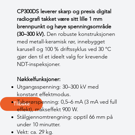
CP300DS leverer skarp og presis digital
radiografi takket være sitt lille 1 mm
brennpunkt og høye spenningsområde
(30–300 kV).
Den robuste konstruksjonen
med metall-keramisk rør, innebygget
karusell og 100 % driftssyklus ved 30 °C
gjør den til et ideelt valg for krevende
NDT-inspeksjoner.
Nøkkelfunksjoner:
Utgangsspenning: 30–300 kV med
konstant effektmodus.
Tuberørspenning: 0,5–6 mA (3 mA ved full
Tilbake
effekt), makseffekt 900 W.
Stålgjennomtrengning: opptil 66 mm på
under 10 minutter.
Vekt: ca. 29 kg.