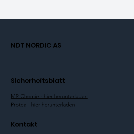
NDT NORDIC AS
Sicherheitsblatt
MR Chemie - hier herunterladen
Protea - hier herunterladen
Kontakt