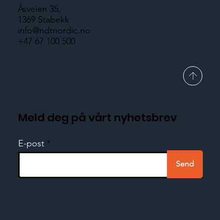
Åsveien 35,
1369 Stabekk
info@ndtnordic.no
+47 67 100 500
Meld deg på vårt nyhetsbrev
E-post
Send