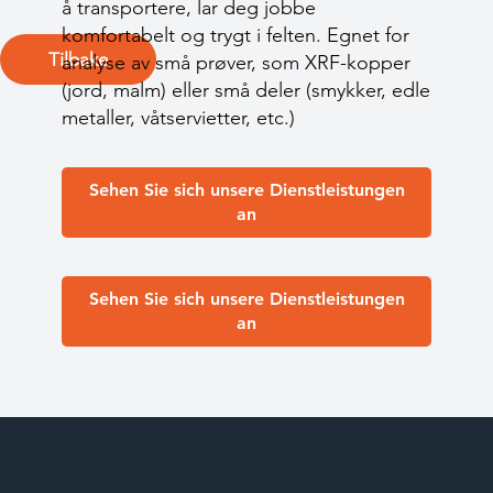
å transportere, lar deg jobbe
komfortabelt og trygt i felten. Egnet for
Tilbake
analyse av små prøver, som XRF-kopper
(jord, malm) eller små deler (smykker, edle
metaller, våtservietter, etc.)
Sehen Sie sich unsere Dienstleistungen
an
Sehen Sie sich unsere Dienstleistungen
an