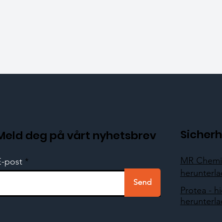
Sicherh
Meld deg på vårt nyhetsbrev
MR Chemie
E-post
herunterl
Send
Protea - hi
herunterl