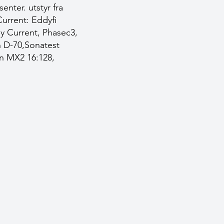
enter. utstyr fra
urrent: Eddyfi
y Current, Phasec3,
n D-70,Sonatest
n MX2 16:128,