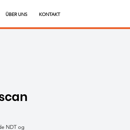
ÜBER UNS
KONTAKT
nscan
side NDT og