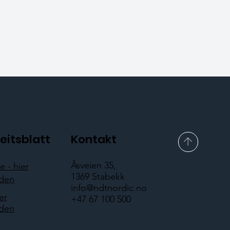
eitsblatt
Kontakt
Åsveien 35,
 - hier
1369 Stabekk
aden
info@ndtnordic.no
er
+47 67 100 500
aden