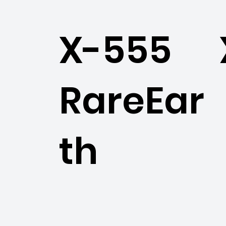
X-555
RareEar
th