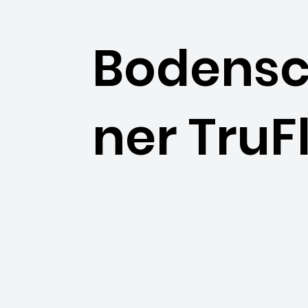
Bodens
ner TruF