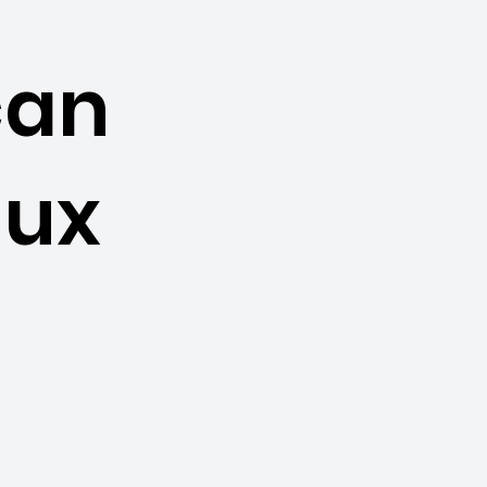
can
lux