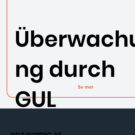
Überwach
ng durch
Se mer
GUL
NDT NORDIC AS