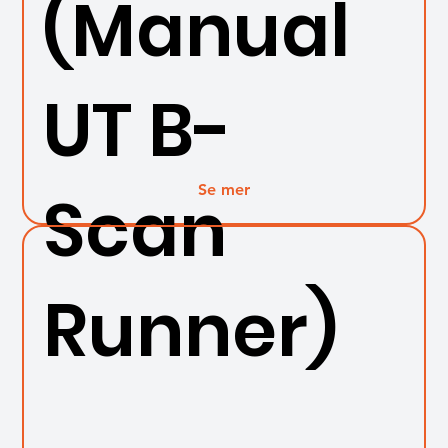
(Manual
UT B-
Se mer
Scan
Runner)