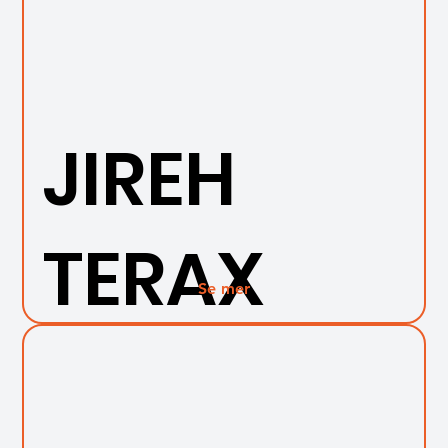
JIREH
TERAX
Se mer