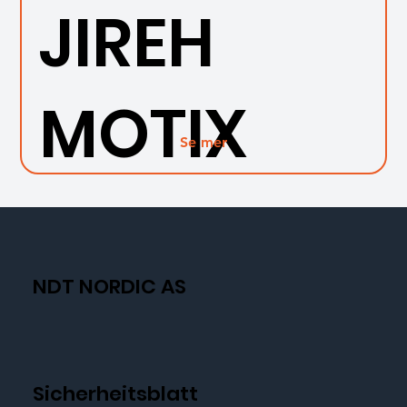
JIREH
MOTIX
Se mer
NDT NORDIC AS
Sicherheitsblatt