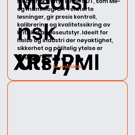
Medisi
Medisinsk utstyr innen NDT, som MR-
og mammografi-relaterte
løsninger, gir presis kontroll,
nsk
kalibrering og kvalitetssikring av
kritisk diagnoseutstyr. Ideelt for
helse og industri der nøyaktighet,
sikkerhet og pålitelig ytelse er
XRF/PMI
Utstyr
avgjørende.
Se produkter