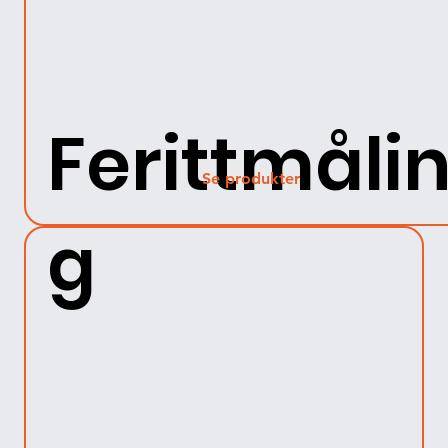
Ferittmåli
Se produkter
g