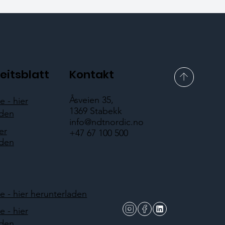
eitsblatt
Kontakt
Åsveien 35,
 - hier
1369 Stabekk
aden
info@ndtnordic.no
er
+47 67 100 500
aden
 - hier herunterladen
 - hier
aden