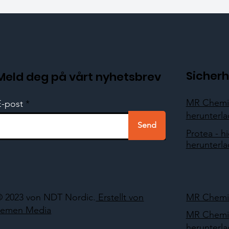
Sicherh
Meld deg på vårt nyhetsbrev
MR Chemie
E-post
herunterl
Send
Protea - hi
herunterl
© 2023 von NDT Nordic.
Erstellt von
MR Chemie
Lemen Media
MR Chemie
herunterl