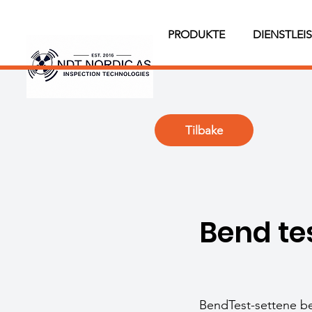
PRODUKTE
DIENSTLEI
Tilbake
Bend tes
BendTest-settene bes