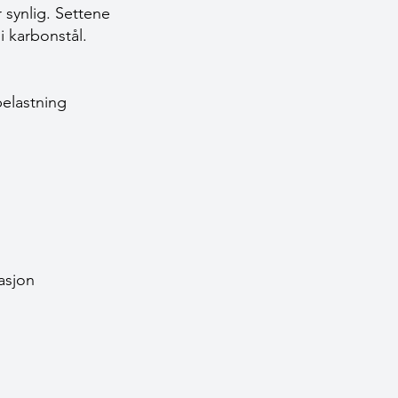
r synlig. Settene
i karbonstål.
belastning
asjon