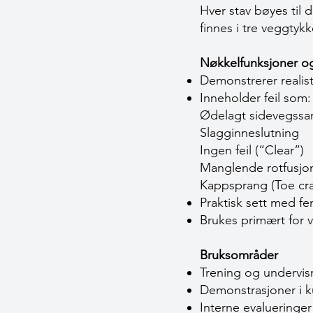
Hver stav bøyes til d
finnes i tre veggty
Nøkkelfunksjoner og
Demonstrerer realist
Inneholder feil som:
Ødelagt sidevegss
Slagginneslutning
Ingen feil (“Clear”)
Manglende rotfusjo
Kappsprang (Toe cr
Praktisk sett med f
Brukes primært for v
Bruksområder
Trening og undervisn
Demonstrasjoner i k
Interne evalueringe