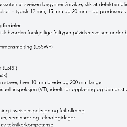
essuten at sveisen begynner å svikte, slik at defekten bli
kkelser – typisk 12 mm, 15 mm og 20 mm – og produseres 
 fordeler
isk hvordan forskjellige feiltyper påvirker sveisen under 
ammensmelting (LoSWF)
n (LoRF)
ack)
em staver, hver 10 mm brede og 200 mm lange
isuell inspeksjon (VT), ideelt for opplæring og demonstr
ing i sveiseinspeksjon og feiltolkning
urs, seminarer og teknologidager
r av teknikerkompetanse