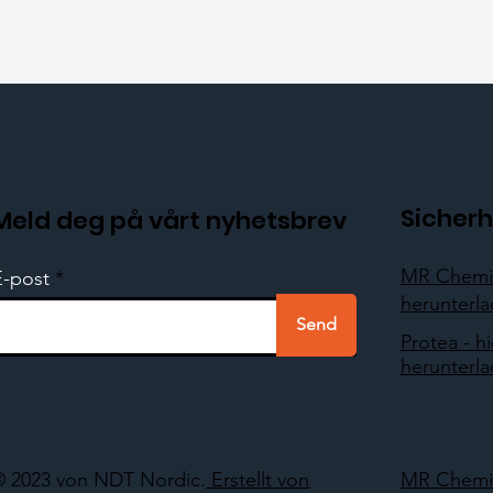
Sicherh
Meld deg på vårt nyhetsbrev
MR Chemie
E-post
herunterl
Send
Protea - hi
herunterl
© 2023 von NDT Nordic.
Erstellt von
MR Chemie