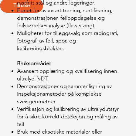
rustfritt stål og andre legeringer.
Tilbake
Egnet for avansert trening, sertifisering,
demonstrasjoner, feiloppdagelse og
feilstørrelsesanalyse (flaw sizing).
Muligheter for tilleggsvalg som radiografi,
fotografi av feil, spor, og
kalibreringsblokker.
Bruksområder
Avansert opplæring og kvalifisering innen
ultralyd-NDT
Demonstrasjoner og sammenligning av
inspeksjonsmetoder på komplekse
sveisgeometrier
Verifikasjon og kalibrering av ultralydutstyr
for å sikre korrekt deteksjon og måling av
feil
Bruk med eksotiske materialer eller