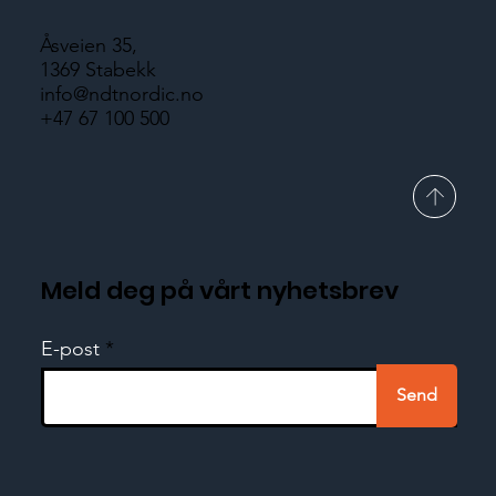
Åsveien 35,
1369 Stabekk
info@ndtnordic.no
+47 67 100 500
Meld deg på vårt nyhetsbrev
E-post
Send