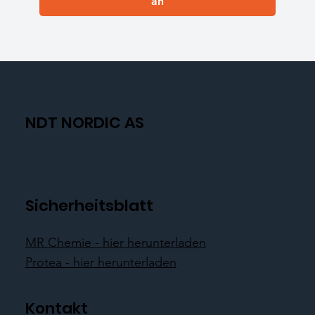
an
NDT NORDIC AS
Sicherheitsblatt
MR Chemie - hier herunterladen
Protea - hier herunterladen
Kontakt