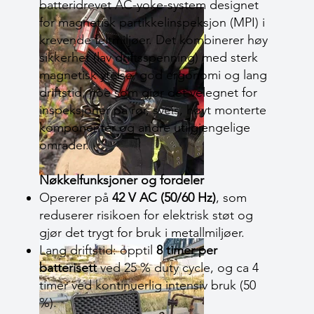
batteridrevet AC-yoke-system designet
for magnetisk partikkelinspeksjon (MPI) i
krevende feltmiljøer. Det kombinerer høy
sikkerhet (lav driftsspenning) med sterk
magnetisk ytelse, god ergonomi og lang
driftstid, noe som gjør det velegnet for
inspeksjoner på rør, sveis, høyt monterte
komponenter og andre utilgjengelige
områder.
Nøkkelfunksjoner og fordeler
Opererer på
42 V AC (50/60 Hz)
, som
reduserer risikoen for elektrisk støt og
gjør det trygt for bruk i metallmiljøer.
Lang driftstid: opptil
8 timer per
batterisett
ved 25 % duty cycle, og ca 4
timer ved kontinuerlig intensiv bruk (50
%).