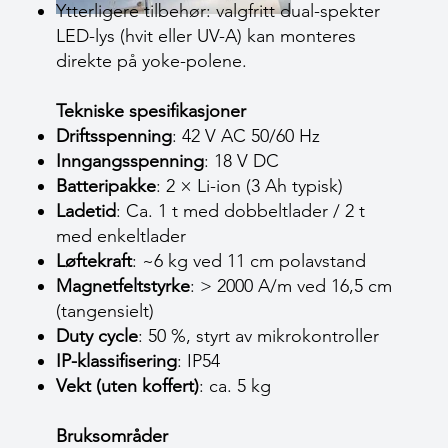
Ytterligere tilbehør: valgfritt dual-spekter
LED-lys (hvit eller UV-A) kan monteres
direkte på yoke-polene.
Tekniske spesifikasjoner
Driftsspenning
: 42 V AC 50/60 Hz
Inngangsspenning
: 18 V DC
Batteripakke
: 2 × Li-ion (3 Ah typisk)
Ladetid
: Ca. 1 t med dobbeltlader / 2 t
med enkeltlader
Løftekraft
: ~6 kg ved 11 cm polavstand
Magnetfeltstyrke
: > 2000 A/m ved 16,5 cm
(tangensielt)
Duty cycle
: 50 %, styrt av mikrokontroller
IP-klassifisering
: IP54
Vekt (uten koffert)
: ca. 5 kg
Bruksområder