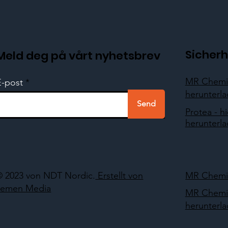
Sicherh
Meld deg på vårt nyhetsbrev
MR Chemie
E-post
herunterl
Send
Protea - hi
herunterl
© 2023 von NDT Nordic.
Erstellt von
MR Chemie
Lemen Media
MR Chemie
herunterl