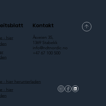
eitsblatt
Kontakt
Åsveien 35,
 - hier
1369 Stabekk
aden
info@ndtnordic.no
er
+47 67 100 500
aden
 - hier herunterladen
 - hier
aden