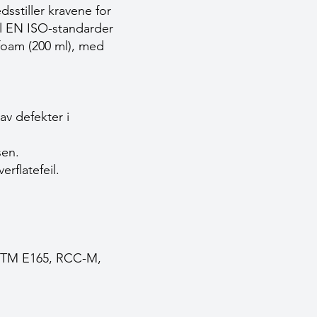
sstiller kravene for
til EN ISO-standarder
tfoam (200 ml), med
av defekter i
sen.
rflatefeil.
ASTM E165, RCC-M,