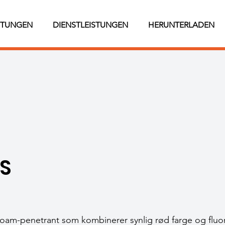
STUNGEN
DIENSTLEISTUNGEN
HERUNTERLADEN
S
foam-penetrant som kombinerer synlig rød farge og fluo