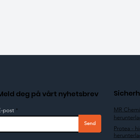
Sicherh
Meld deg på vårt nyhetsbrev
MR Chemie
E-post
herunterl
Send
Protea - hi
herunterl