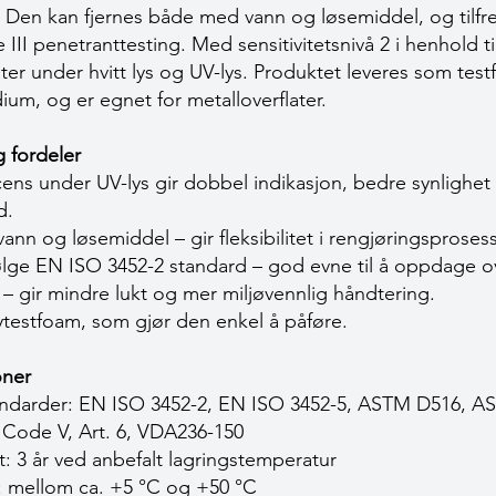
 Den kan fjernes både med vann og løsemiddel, og tilfred
 III penetranttesting. Med sensitivitetsnivå 2 i henhold 
ter under hvitt lys og UV-lys. Produktet leveres som tes
m, og er egnet for metalloverflater.
 fordeler
ens under UV-lys gir dobbel indikasjon, bedre synlighet 
d.
nn og løsemiddel – gir fleksibilitet i rengjøringsproses
ifølge EN ISO 3452-2 standard – god evne til å oppdage ove
 gir mindre lukt og mer miljøvennlig håndtering.
ytestfoam, som gjør den enkel å påføre.
oner
andarder: EN ISO 3452-2, EN ISO 3452-5, ASTM D516, 
ode V, Art. 6, VDA236-150
 3 år ved anbefalt lagringstemperatur
: mellom ca. +5 °C og +50 °C