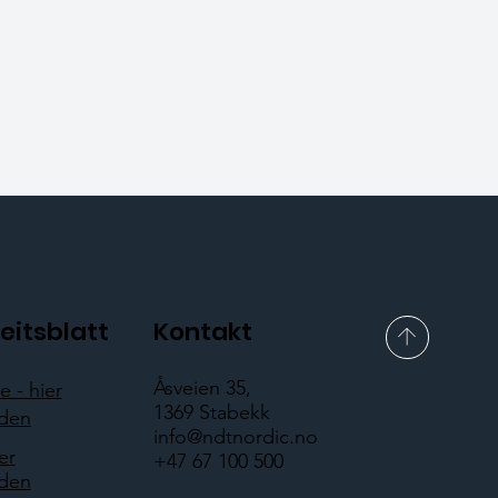
eitsblatt
Kontakt
Åsveien 35,
 - hier
1369 Stabekk
aden
info@ndtnordic.no
er
+47 67 100 500
aden