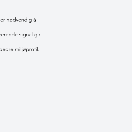
t er nødvendig å
cerende signal gir
edre miljøprofil.