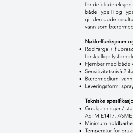
for defektdeteksjon.
både Type II og Type
gir den gode resulta
vann som bærermediu
Nøkkelfunksjoner og
Rød farge + fluoresc
forskjellige lysforhol
Fjernbar med både va
Sensitivitetsnivå 2 
Bærermedium: vann –
Leveringsform: spra
Tekniske spesifikasj
Godkjenninger / st
ASTM E1417, ASME C
Minimum holdbarhet:
Temperatur for bruk