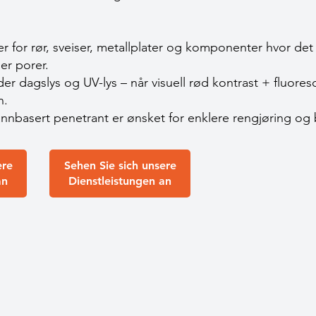
r for rør, sveiser, metallplater og komponenter hvor de
er porer.
r dagslys og UV-lys – når visuell rød kontrast + fluores
n.
nnbasert penetrant er ønsket for enklere rengjøring og b
ere
Sehen Sie sich unsere
an
Dienstleistungen an