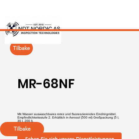
Tilbake
MR-68NF
Mit Wasser auswaschbares rotes und fluoreszierendes Eindringmittel,
Empfindlichkeitsstufe 2. Erhältlich in Aerosol (500 ml) Großpackung (5 l,
30 l, 200 l).
Tilbake
Sehen Sie sich unsere Dienstleistungen