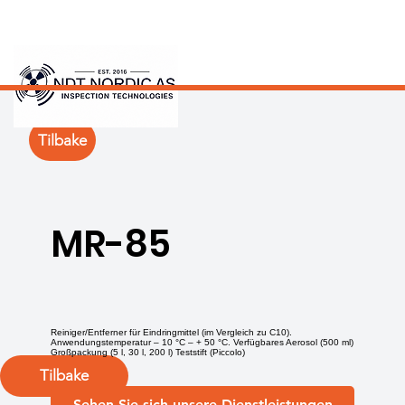
Tilbake
MR-85
Reiniger/Entferner für Eindringmittel (im Vergleich zu C10).
Anwendungstemperatur – 10 °C – + 50 °C. Verfügbares Aerosol (500 ml)
Großpackung (5 l, 30 l, 200 l) Teststift (Piccolo)
Tilbake
Sehen Sie sich unsere Dienstleistungen