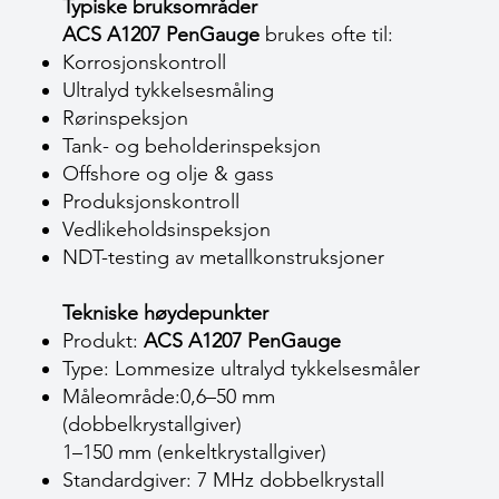
Typiske bruksområder
ACS A1207 PenGauge
brukes ofte til:
Korrosjonskontroll
Ultralyd tykkelsesmåling
Rørinspeksjon
Tank- og beholderinspeksjon
Offshore og olje & gass
Produksjonskontroll
Vedlikeholdsinspeksjon
NDT-testing av metallkonstruksjoner
Tekniske høydepunkter
Produkt:
ACS A1207 PenGauge
Type: Lommesize ultralyd tykkelsesmåler
Måleområde:0,6–50 mm
(dobbelkrystallgiver)
1–150 mm (enkeltkrystallgiver)
Standardgiver: 7 MHz dobbelkrystall