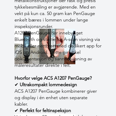
metallkonstruksjoner der rask og presis
tykkelsesmåling er avgjørende. Med en
vekt på kun ca. 50 gram kan PenGauge
enkelt bæres i lommen under lange
inspeksjonsrunder.
A1207 PenGauge har innebygget
Bluetooth og støtte for A-scan visning via
mobil eller nettbrett med dedikert app for
iOS og Android. Dette gir enkel
dokumentasjon og sanntidsvisning av
måleresultater direkte i felt.
Hvorfor velge ACS A1207 PenGauge?
✔
Ultrakompakt lommedesign
ACS A1207 PenGauge kombinerer giver
og display i én enhet uten separate
kabler.
✔
Perfekt for feltinspeksjon