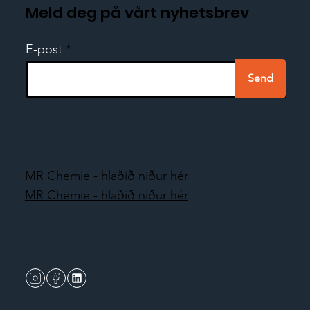
Meld deg på vårt nyhetsbrev
E-post
Send
MR Chemie - hlaðið niður hér
MR Chemie - hlaðið niður hér