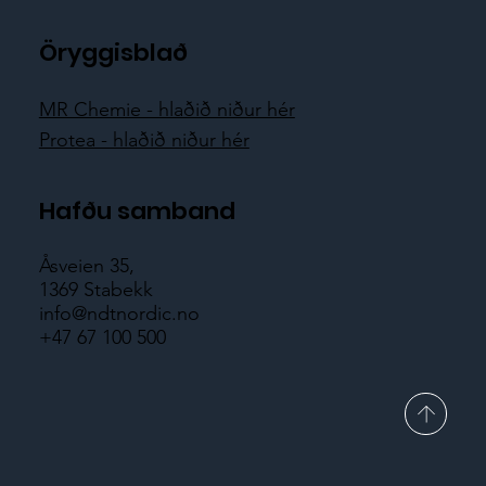
Öryggisblað
MR Chemie - hlaðið niður hér
Protea - hlaðið niður hér
Hafðu samband
Åsveien 35,
1369 Stabekk
info@ndtnordic.no
+47 67 100 500