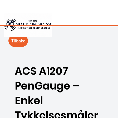
Tilbake
ACS A1207
PenGauge –
Enkel
Tykkelsesmåler