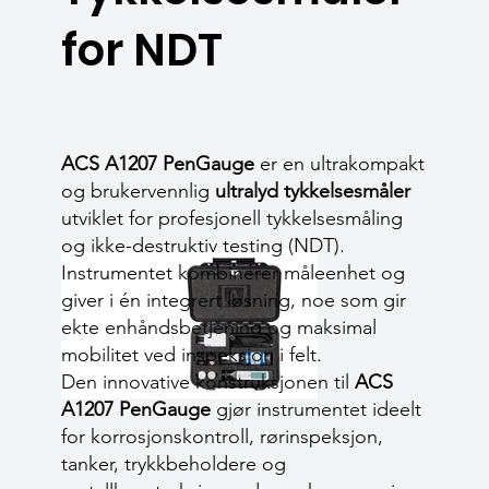
for NDT
ACS A1207 PenGauge
er en ultrakompakt
og brukervennlig
ultralyd tykkelsesmåler
utviklet for profesjonell tykkelsesmåling
og ikke-destruktiv testing (NDT).
Instrumentet kombinerer måleenhet og
giver i én integrert løsning, noe som gir
ekte enhåndsbetjening og maksimal
mobilitet ved inspeksjon i felt.
Den innovative konstruksjonen til
ACS
A1207 PenGauge
gjør instrumentet ideelt
for korrosjonskontroll, rørinspeksjon,
tanker, trykkbeholdere og