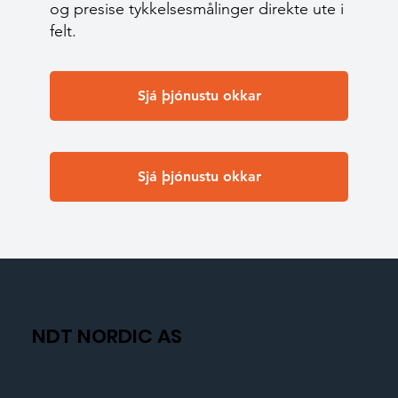
og presise tykkelsesmålinger direkte ute i
felt.
Sjá þjónustu okkar
Sjá þjónustu okkar
NDT NORDIC AS