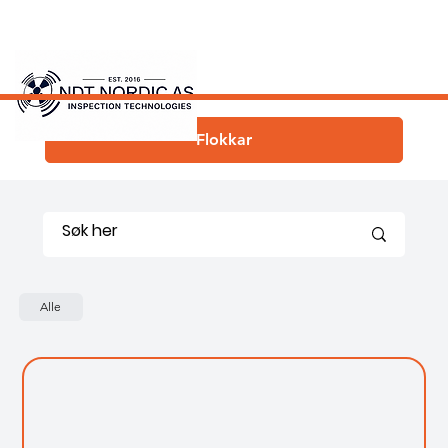
Flokkar
Alle