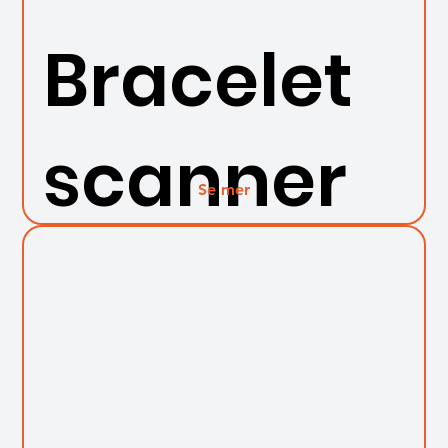
Bracelet
scanner
Se mer