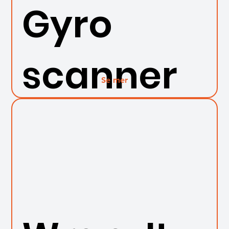
Gyro
scanner
Se mer