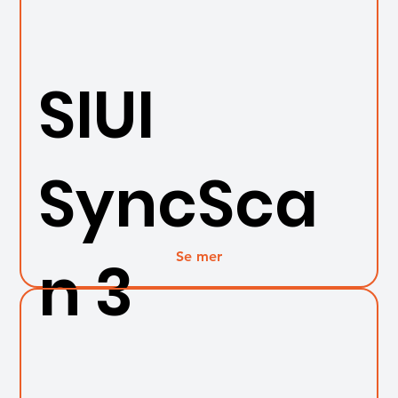
SIUI
SyncSca
Se mer
n 3