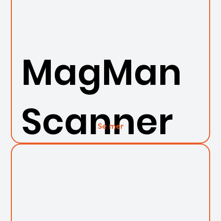
MagMan
Scanner
Se mer