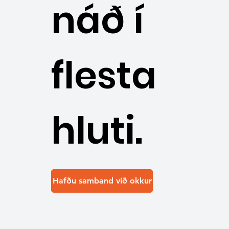
náð í
flesta
hluti.
Hafðu samband við okkur