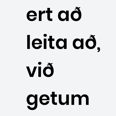
ert að
leita að,
við
getum