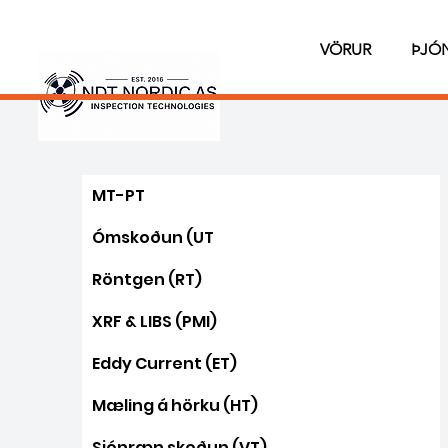
VÖRUR
ÞJÓ
MT-PT
Ómskoðun (UT
Röntgen (RT)
XRF & LIBS (PMI)
Eddy Current (ET)
Mæling á hörku (HT)
Sjónræn skoðun (VT)