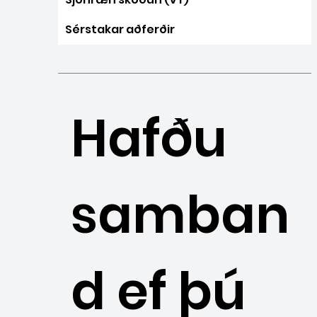
Sérstakar aðferðir
Hafðu
samban
d ef þú