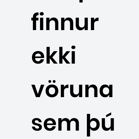
finnur
ekki
vöruna
sem þú