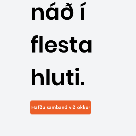
náð í
flesta
hluti.
Hafðu samband við okkur