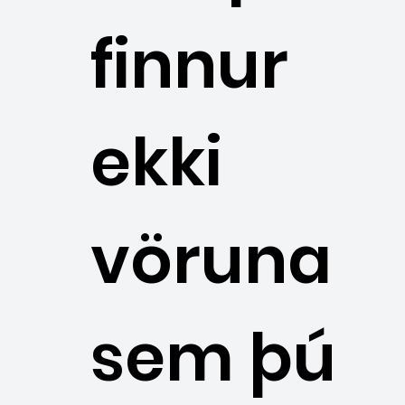
finnur
ekki
vöruna
sem þú