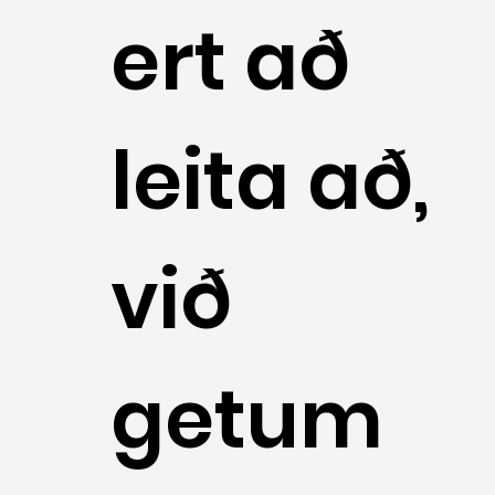
ert að
leita að,
við
getum