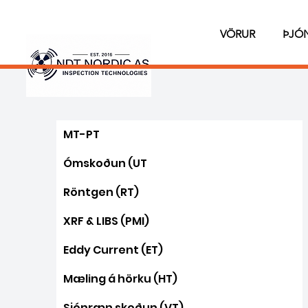
VÖRUR
ÞJÓ
MT-PT
Ómskoðun (UT
Röntgen (RT)
XRF & LIBS (PMI)
Eddy Current (ET)
Mæling á hörku (HT)
Sjónræn skoðun (VT)