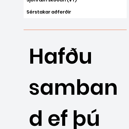
Sérstakar aðferðir
Hafðu
samban
d ef þú