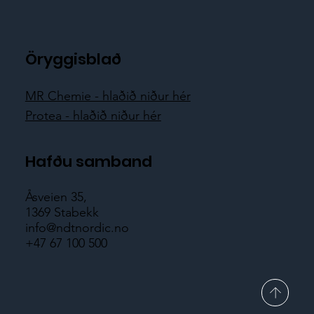
Öryggisblað
MR Chemie - hlaðið niður hér
Protea - hlaðið niður hér
Hafðu samband
Åsveien 35,
1369 Stabekk
info@ndtnordic.no
+47 67 100 500