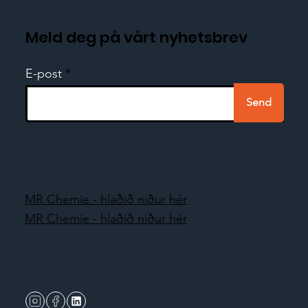
Meld deg på vårt nyhetsbrev
E-post
Send
MR Chemie - hlaðið niður hér
MR Chemie - hlaðið niður hér