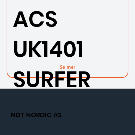
ACS
UK1401
Se mer
SURFER
NDT NORDIC AS