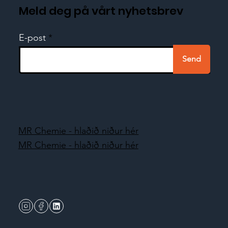
Meld deg på vårt nyhetsbrev
E-post
Send
MR Chemie - hlaðið niður hér
MR Chemie - hlaðið niður hér