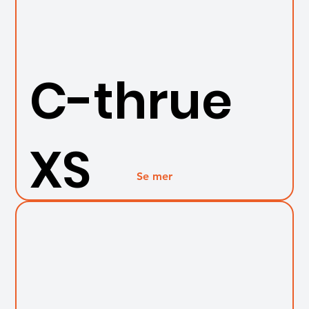
C-thrue
XS
Se mer