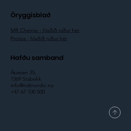
Öryggisblað
MR Chemie - hlaðið niður hér
Protea - hlaðið niður hér
Hafðu samband
Åsveien 35,
1369 Stabekk
info@ndtnordic.no
+47 67 100 500