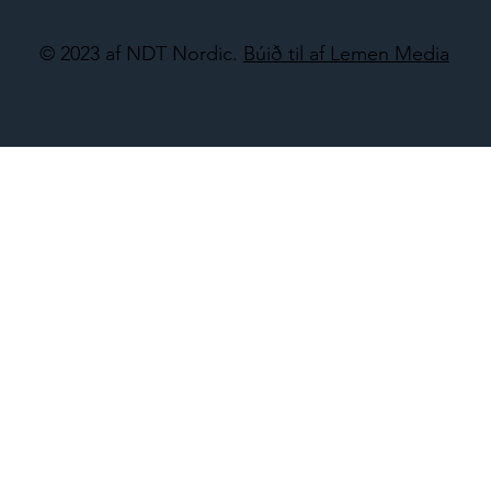
© 2023 af NDT Nordic.
Búið til af Lemen Media