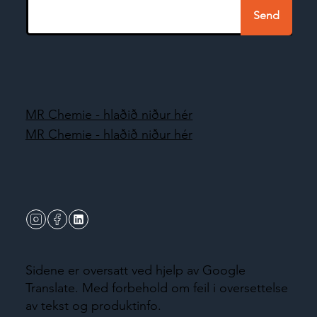
Send
MR Chemie - hlaðið niður hér
MR Chemie - hlaðið niður hér
Sidene er oversatt ved hjelp av Google
Translate. Med forbehold om feil i oversettelse
av tekst og produktinfo.