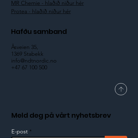
MR Chemie - hlaðið niður hér
Protea - hlaðið niður hér
Hafðu samband
Åsveien 35,
1369 Stabekk
info@ndtnordic.no
+47 67 100 500
Meld deg på vårt nyhetsbrev
E-post