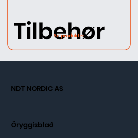
Tilbehør
Se produkter
NDT NORDIC AS
Öryggisblað