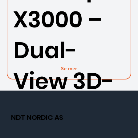
X3000 –
Dual-
Se mer
View 3D-
måling
NDT NORDIC AS