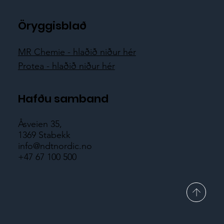
Öryggisblað
MR Chemie - hlaðið niður hér
Protea - hlaðið niður hér
Hafðu samband
Åsveien 35,
1369 Stabekk
info@ndtnordic.no
+47 67 100 500