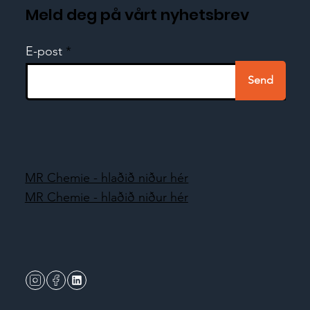
Meld deg på vårt nyhetsbrev
E-post
Send
MR Chemie - hlaðið niður hér
MR Chemie - hlaðið niður hér