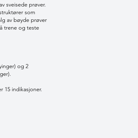
 av sveisede prøver.
nstruktører som
alg av bøyde prøver
 å trene og teste
yinger) og 2
ger).
r 15 indikasjoner.