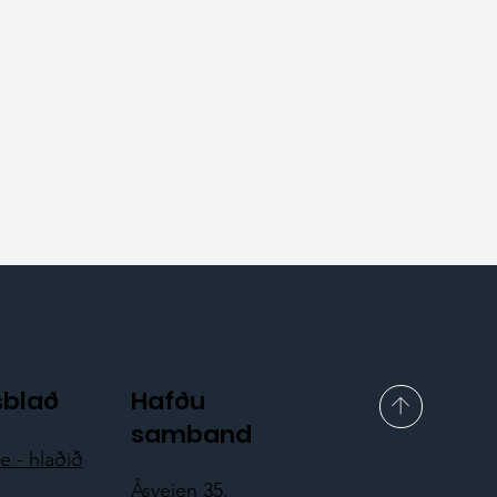
sblað
Hafðu
samband
 - hlaðið
Åsveien 35,