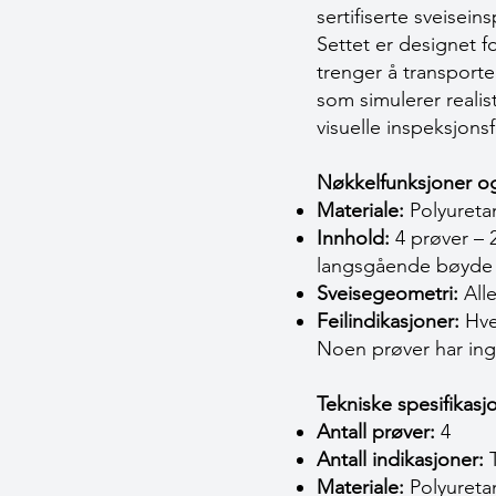
sertifiserte sveisei
Settet er designet f
trenger å transporte
som simulerer realist
visuelle inspeksjons
Nøkkelfunksjoner og
Materiale:
Polyuretan
Innhold:
4 prøver – 
langsgående bøyde p
Sveisegeometri:
Alle
Feilindikasjoner:
Hver
Noen prøver har inge
Tekniske spesifikas
Antall prøver:
4
Antall indikasjoner:
T
Materiale:
Polyureta