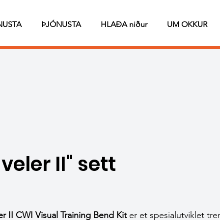
NUSTA
ÞJÓNUSTA
HLAÐA niður
UM OKKUR
veler II" sett
r II CWI Visual Training Bend Kit
er et spesialutviklet tre