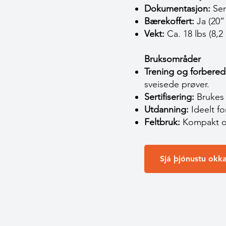
Dokumentasjon:
Ser
Bærekoffert:
Ja (20” 
Vekt:
Ca. 18 lbs (8,2
Bruksområder
Trening og forbered
sveisede prøver.
Sertifisering:
Brukes i
Utdanning:
Ideelt fo
Feltbruk:
Kompakt og 
Sjá þjónustu okka