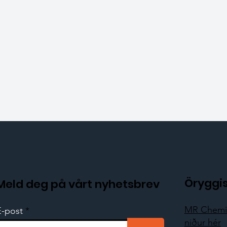
Öryggi
Meld deg på vårt nyhetsbrev
MR Chemie
E-post
niður hér