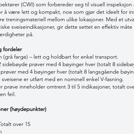
nspektører (CWI) som forbereder seg til visuell inspeksjon
or å være lett og kompakt, noe som gjør det ideelt for i
re treningsmateriell mellom ulike lokasjoner. Med et utv
iske sveiseindikasjoner, gir dette settet en effektiv måte
ferdigheter på.
 fordeler
 (grå farge) – lett og holdbart for enkel transport.
2 sidebøyde prøver med 4 bøyinger hver (totalt 8 sidebø
røver med 4 bøyinger hver (totalt 8 langsgående bøyin
 sveisene er utført med en nominell enkel V-fasning.
 prøve inneholder omtrent 3 til 5 indikasjoner, totalt ove
n feil.
joner (høydepunkter)
otalt over 15
n