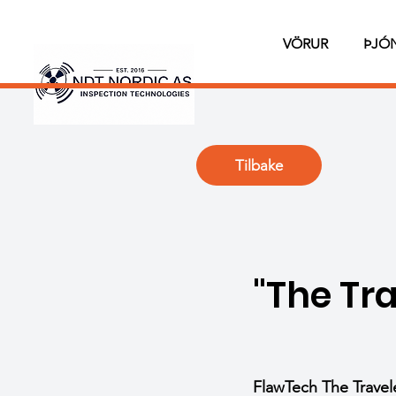
VÖRUR
ÞJÓ
Tilbake
"The Tra
FlawTech The Travele